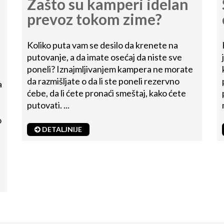
Zašto su kamperi idelan
prevoz tokom zime?
Koliko puta vam se desilo da krenete na
putovanje, a da imate osećaj da niste sve
poneli? Iznajmljivanjem kampera ne morate
da razmišljate o da li ste poneli rezervno
a
ćebe, da li ćete pronaći smeštaj, kako ćete
putovati. ...
o
DETALJNIJE