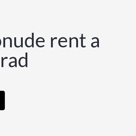
onude rent a
rad