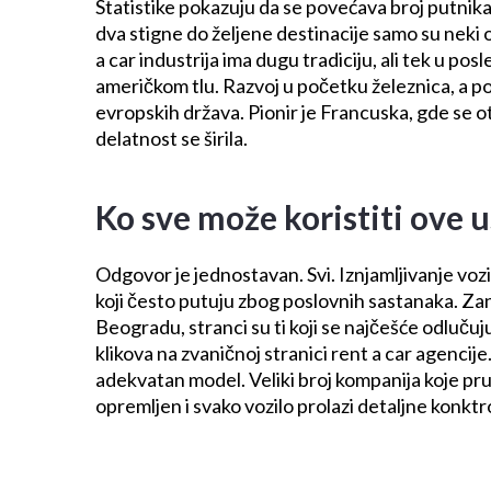
Statistike pokazuju da se povećava broj putnika 
dva stigne do željene destinacije samo su neki 
a car
industrija ima dugu tradiciju, ali tek u po
američkom tlu. Razvoj u početku železnica, a po
evropskih država. Pionir je Francuska, gde se o
delatnost se širila.
Ko sve može koristiti ove 
Odgovor je jednostavan. Svi. Iznjamljivanje vozil
koji često putuju zbog poslovnih sastanaka. Zani
Beogradu, stranci su ti koji se najčešće odluču
klikova na zvaničnoj stranici rent a car agencije
adekvatan model. Veliki broj kompanija koje pruž
opremljen i svako vozilo prolazi detaljne konktr