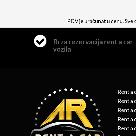
PDV je uračunat u cenu. Sve c
Brza rezervacija rent a car
vozila
Rent a 
Rent a 
Rent a 
Rent a 
Rent a 