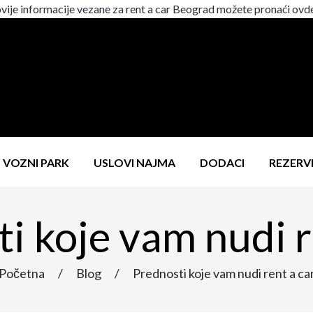
vije informacije vezane za rent a car Beograd možete pronaći ovd
VOZNI PARK
USLOVI NAJMA
DODACI
REZERVI
i koje vam nudi r
Početna
/
Blog
/
Prednosti koje vam nudi rent a ca