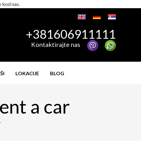
e kod nas.
+381606911111
Kontaktirajte nas
ŠI
LOKACIJE
BLOG
ent a car
r