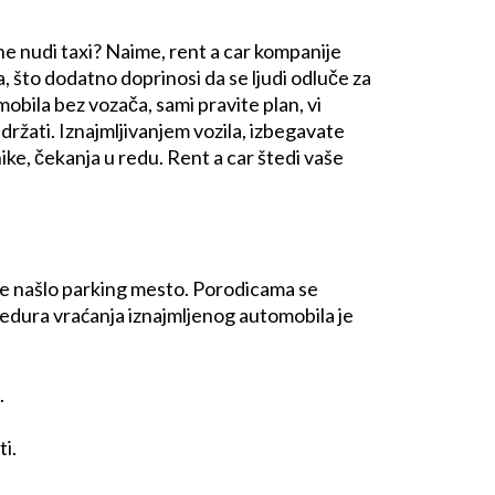
a ne nudi taxi? Naime, rent a car kompanije
, što dodatno doprinosi da se ljudi odluče za
mobila
bez vozača, sami pravite plan, vi
zadržati. Iznajmljivanjem vozila, izbegavate
ke, čekanja u redu. Rent a car štedi vaše
kše našlo parking mesto. Porodicama se
cedura vraćanja iznajmljenog automobila je
.
i.