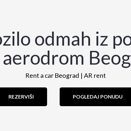
ozilo odmah iz p
r aerodrom Beog
Rent a car Beograd | AR rent
REZERVIŠI
POGLEDAJ PONUDU