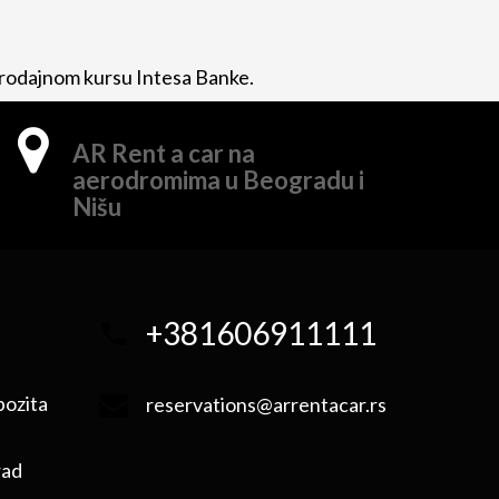
 prodajnom kursu Intesa Banke.
AR Rent a car na
aerodromima u Beogradu i
Nišu
+381606911111
pozita
reservations@arrentacar.rs
rad