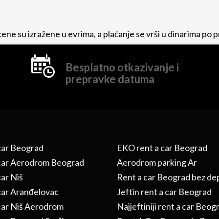
ene su izražene u evrima, a plaćanje se vrši u dinarima po
Besplatno otkazivanje i
prepravke datuma
car Beograd
EKO rent a car Beograd
car Aerodrom Beograd
Aerodrom parking Ar
car Niš
Rent a car Beograd bez de
car Aranđelovac
Jeftin rent a car Beograd
car Niš Aerodrom
Najjeftiniji rent a car Beog