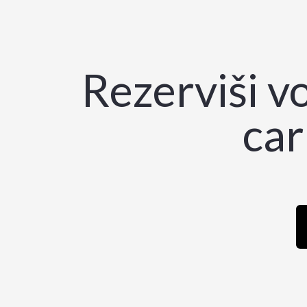
Rezerviši v
ca