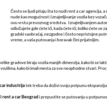
Često se ljudi pitaju šta to nudi rent a car agencija, 
nude kao mogućnost i iznajmljivanje vozila bez vozača
ovu vrstu prevoznog sredstva.
Iznajmljivanjem auto
odlučujete gde ćete ići, kada ćete ići, koliko ćete se 
gradski saobraćaj, nezgodne i često nepristojne putni
vreme, a vaša putovanja i boravak čini prijatnijim.
elike gradove biraju vozila manjih dimenzija, kako bi se la
 vozilima, kako bi imali mesta za sve neophodne stvari. Pro
car industrija
tek treba da doživi svoju potpunu ekspanziju
AR
rent a car Beograd
i prepustite se putovanju u potpunost