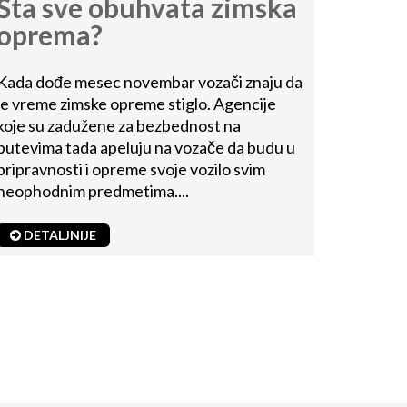
Šta sve obuhvata zimska
oprema?
Kada dođe mesec novembar vozači znaju da
je vreme zimske opreme stiglo. Agencije
koje su zadužene za bezbednost na
putevima tada apeluju na vozače da budu u
pripravnosti i opreme svoje vozilo svim
neophodnim predmetima....
DETALJNIJE