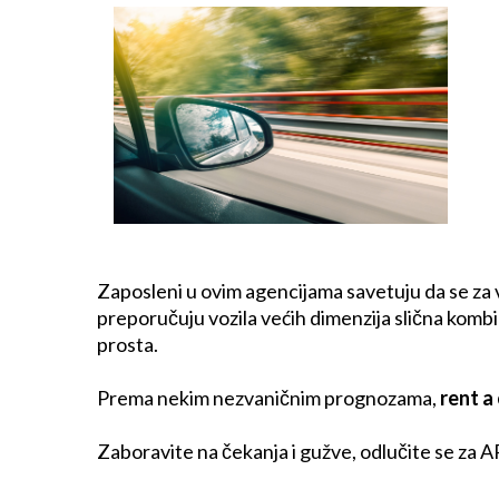
Zaposleni u ovim agencijama savetuju da se za v
preporučuju vozila većih dimenzija slična kombi
prosta.
Prema nekim nezvaničnim prognozama,
rent a 
Zaboravite na čekanja i gužve, odlučite se za 