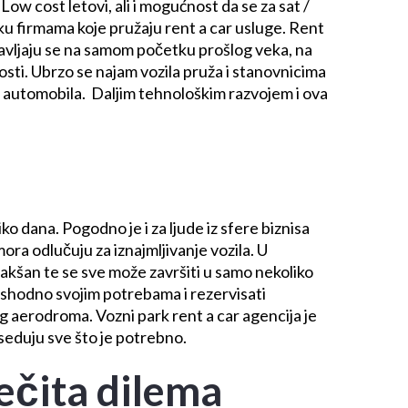
ow cost letovi, ali i mogućnost da se za sat /
ku firmama koje pružaju rent a car usluge.
Rent
e javljaju se na samom početku prošlog veka, na
osti. Ubrzo se najam vozila pruža i stanovnicima
a automobila.
Daljim tehnološkim razvojem i ova
ko dana. Pogodno je i za ljude iz sfere biznisa
ora odlučuju za iznajmljivanje vozila. U
lakšan te se sve može završiti u samo nekoliko
 i shodno svojim potrebama i rezervisati
og aerodroma. Vozni park rent a car agencija je
oseduju sve što je potrebno.
 večita dilema