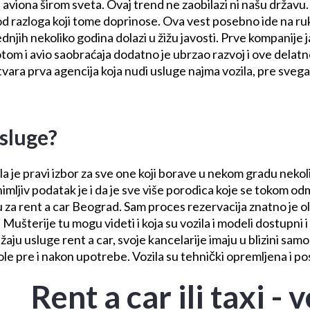
aviona širom sveta. Ovaj trend ne zaobilazi ni našu državu. L
od razloga koji tome doprinose. Ova vest posebno ide na ru
slednjih nekoliko godina dolazi u žižu javosti. Prve kompanij
tom i avio saobraćaja dodatno je ubrzao razvoj i ove delatn
tvara prva agencija koja nudi usluge najma vozila, pre sveg
usluge?
a je pravi izbor za sve one koji borave u nekom gradu nekoli
mljiv podatak je i da je sve više porodica koje se tokom odm
ju za rent a car Beograd. Sam proces rezervacija znatno je o
. Mušterije tu mogu videti i koja su vozila i modeli dostupni
aju usluge rent a car, svoje kancelarije imaju u blizini sam
ole pre i nakon upotrebe. Vozila su tehnički opremljena i p
Rent a car ili taxi -