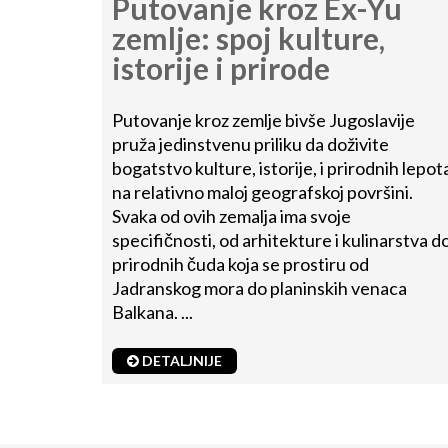
Putovanje kroz Ex-Yu
zemlje: spoj kulture,
istorije i prirode
Putovanje kroz zemlje bivše Jugoslavije
pruža jedinstvenu priliku da doživite
bogatstvo kulture, istorije, i prirodnih lepot
na relativno maloj geografskoj površini.
Svaka od ovih zemalja ima svoje
specifičnosti, od arhitekture i kulinarstva d
prirodnih čuda koja se prostiru od
Jadranskog mora do planinskih venaca
Balkana. ...
DETALJNIJE