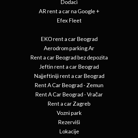
Dodaci
AR rent a car na Google +
Efex Fleet
EKO rent a car Beograd
Aerodrom parking Ar
Rent a car Beograd bez depozita
Jeftin rent a car Beograd
Najjeftiniji rent a car Beograd
Rent A Car Beograd - Zemun
Rent A Car Beograd - Vračar
Rent a car Zagreb
Vozni park
Rezerviši
Lokacije