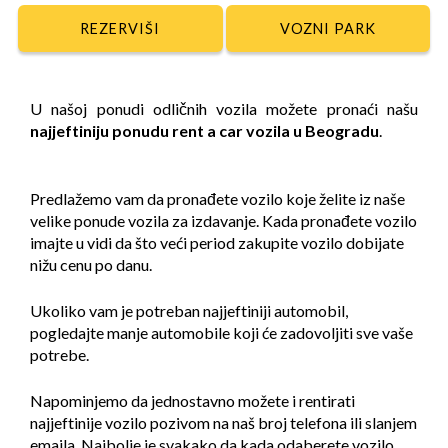
VOZNI PARK
U našoj ponudi odličnih vozila možete pronaći našu
najjeftiniju ponudu rent a car vozila u Beogradu
.
Predlažemo vam da pronađete vozilo koje želite iz naše
velike ponude vozila za izdavanje. Kada pronađete vozilo
imajte u vidi da što veći period zakupite vozilo dobijate
nižu cenu po danu.
Ukoliko vam je potreban najjeftiniji automobil,
pogledajte manje automobile koji će zadovoljiti sve vaše
potrebe.
Napominjemo da jednostavno možete i rentirati
najjeftinije vozilo pozivom na naš broj telefona ili slanjem
emaila. Najbolje je svakako da kada odaberete vozilo