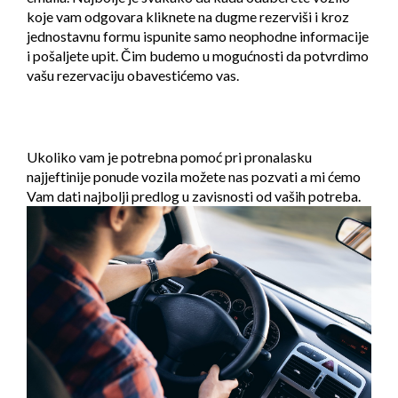
koje vam odgovara kliknete na dugme rezerviši i kroz
jednostavnu formu ispunite samo neophodne informacije
i pošaljete upit. Čim budemo u mogućnosti da potvrdimo
vašu rezervaciju obavestićemo vas.
Ukoliko vam je potrebna pomoć pri pronalasku
najjeftinije ponude vozila možete nas pozvati a mi ćemo
Vam dati najbolji predlog u zavisnosti od vaših potreba.