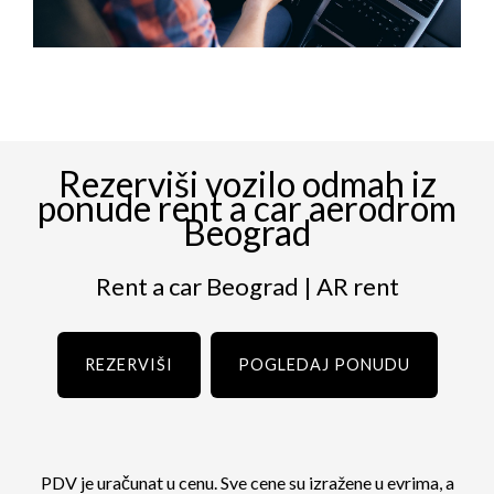
Rezerviši vozilo odmah iz
ponude rent a car aerodrom
Beograd
Rent a car Beograd | AR rent
REZERVIŠI
POGLEDAJ PONUDU
PDV je uračunat u cenu. Sve cene su izražene u evrima, a