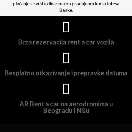
plaćanje se vrši u dinarima po prodajnom kursu Intesa
Banke.
Brza rezervacija rent a car vozila
Besplatno otkazivanje i prepravke datuma
AR Rent a car na aerodromima u
Beogradu i Nišu