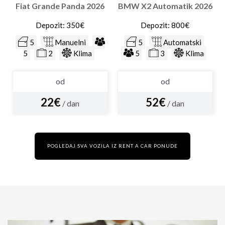
Fiat Grande Panda 2026
BMW X2 Automatik 2026
Depozit: 350€
Depozit: 800€
5
Manuelni
5
Automatski
5
2
Klima
5
3
Klima
od
od
22€
52€
/ dan
/ dan
POGLEDAJ SVA VOZILA IZ RENT A CAR PONUDE