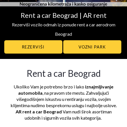
Rent a car Beograd | AR rent
Rezerviši vozilo odmah iz ponude rent a car aerodrom
Beograd
VOZNI PARK
Rent a car Beograd
Ukoliko Vam je potrebno brzo i lako
iznajmljivanje
automobila
, na pravom ste mestu. Zahvaljujući
višegodišnjem iskustvu u rentiranju vozila, svojim
klijentima nudimo besprekornu uslugu i najbolje uslove.
AR rent a car Beograd
Vam nudi širok asortiman
udobnih i sigurnih vozila svih kategorija.