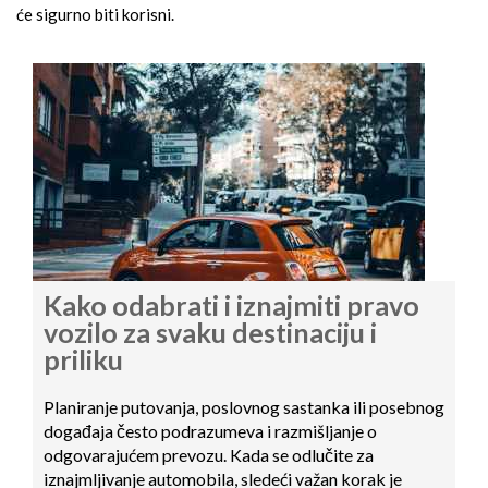
će sigurno biti korisni.
Kako odabrati i iznajmiti pravo
vozilo za svaku destinaciju i
priliku
Planiranje putovanja, poslovnog sastanka ili posebnog
događaja često podrazumeva i razmišljanje o
odgovarajućem prevozu. Kada se odlučite za
iznajmljivanje automobila, sledeći važan korak je