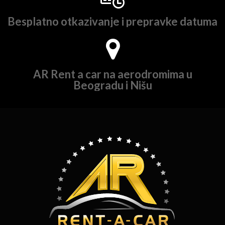
Besplatno otkazivanje i prepravke datuma
AR Rent a car na aerodromima u
Beogradu i Nišu