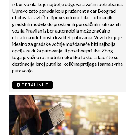
izbor vozila koje najbolje odgovara vašim potrebama.
Upravo zato ponuda koju pruža rent a car Beograd
obuhvata različite tipove automobila – od manjih
gradskih modela do prostranih porodičnih i luksuznih
vozila.Pravilan izbor automobila može značajno
uticati na udobnost i kvalitet putovanja. Vozilo koje je
idealno za gradske vožnje možda neće biti najbolja
opcija za duža putovanja ili posebne prilike. Zbog
toga je važno razmotriti nekoliko faktora kao što su
destinacija, broj putnika, količina prtljaga i sama svrha
putovanja....
DETALJNIJE