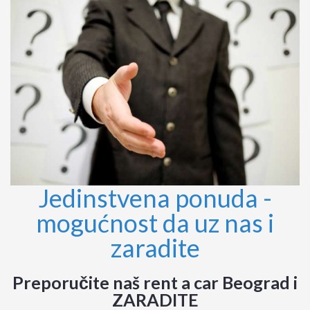
Jedinstvena ponuda -
mogućnost da uz nas i
zaradite
Preporučite naš rent a car Beograd i
ZARADITE