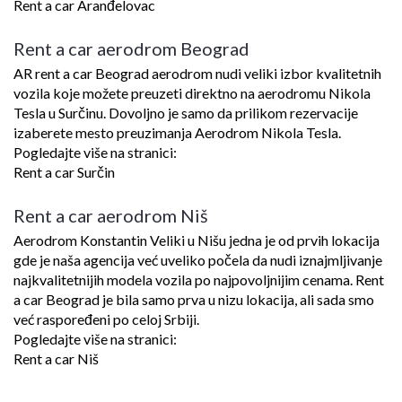
Rent a car Aranđelovac
Rent a car aerodrom Beograd
AR rent a car Beograd aerodrom nudi veliki izbor kvalitetnih
vozila koje možete preuzeti direktno na aerodromu Nikola
Tesla u Surčinu. Dovoljno je samo da prilikom rezervacije
izaberete mesto preuzimanja Aerodrom Nikola Tesla.
Pogledajte više na stranici:
Rent a car Surčin
Rent a car aerodrom Niš
Aerodrom Konstantin Veliki u Nišu jedna je od prvih lokacija
gde je naša agencija već uveliko počela da nudi iznajmljivanje
najkvalitetnijih modela vozila po najpovoljnijim cenama. Rent
a car Beograd je bila samo prva u nizu lokacija, ali sada smo
već raspoređeni po celoj Srbiji.
Pogledajte više na stranici:
Rent a car Niš