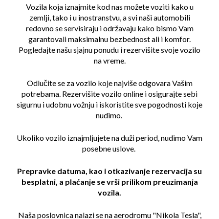
Vozila koja iznajmite kod nas možete voziti kako u
zemlji, tako i u inostranstvu, a svi naši automobili
redovno se servisiraju i održavaju kako bismo Vam
garantovali maksimalnu bezbednost ali i komfor.
Pogledajte našu sjajnu ponudu i rezervišite svoje vozilo
na vreme.
Odlučite se za vozilo koje najviše odgovara Vašim
potrebama. Rezervišite vozilo online i osigurajte sebi
sigurnu i udobnu vožnju i iskoristite sve pogodnosti koje
nudimo.
Ukoliko vozilo iznajmljujete na duži period, nudimo Vam
posebne uslove.
Prepravke datuma, kao i otkazivanje rezervacija su
besplatni, a plaćanje se vrši prilikom preuzimanja
vozila.
Naša poslovnica nalazi se na aerodromu "Nikola Tesla",