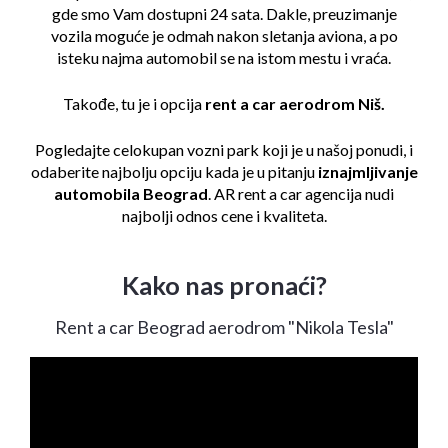
gde smo Vam dostupni 24 sata. Dakle, preuzimanje
vozila moguće je odmah nakon sletanja aviona, a po
isteku najma automobil se na istom mestu i vraća.
Takođe, tu je i opcija
rent a car aerodrom Niš.
Pogledajte celokupan
vozni park
koji je u našoj ponudi, i
odaberite najbolju opciju kada je u pitanju
iznajmljivanje
automobila Beograd
. AR rent a car agencija nudi
najbolji odnos cene i kvaliteta.
Kako nas pronaći?
Rent a car Beograd aerodrom "Nikola Tesla"