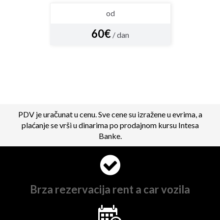
od
60€
/ dan
PDV je uračunat u cenu. Sve cene su izražene u evrima, a
plaćanje se vrši u dinarima po prodajnom kursu Intesa
Banke.
Brza rezervacija rent a car vozila