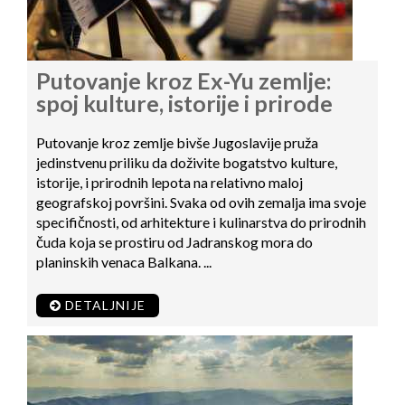
Putovanje kroz Ex-Yu zemlje:
spoj kulture, istorije i prirode
Putovanje kroz zemlje bivše Jugoslavije pruža
jedinstvenu priliku da doživite bogatstvo kulture,
istorije, i prirodnih lepota na relativno maloj
geografskoj površini. Svaka od ovih zemalja ima svoje
specifičnosti, od arhitekture i kulinarstva do prirodnih
čuda koja se prostiru od Jadranskog mora do
planinskih venaca Balkana. ...
DETALJNIJE