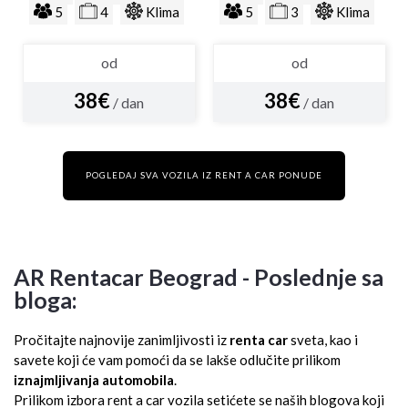
5
4
Klima
5
3
Klima
od
od
38€
38€
/ dan
/ dan
POGLEDAJ SVA VOZILA IZ RENT A CAR PONUDE
AR Rentacar Beograd - Poslednje sa
bloga:
Pročitajte najnovije zanimljivosti iz
renta car
sveta, kao i
savete koji će vam pomoći da se lakše odlučite prilikom
iznajmljivanja automobila
.
Prilikom izbora rent a car vozila setićete se naših blogova koji