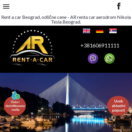
TOGGLE NAVIGATION
Rent a car Beograd, odlične cene - AR renta car aerodrom Nikola
Tesla Beograd.
+381606911111