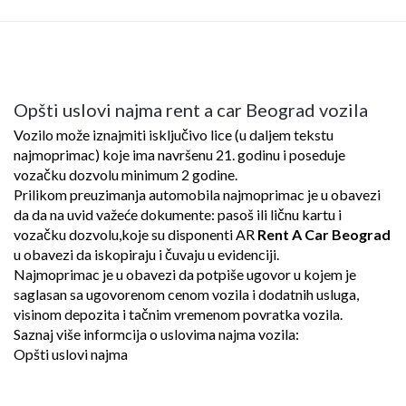
Opšti uslovi najma rent a car Beograd vozila
Vozilo može iznajmiti isključivo lice (u daljem tekstu
najmoprimac) koje ima navršenu 21. godinu i poseduje
vozačku dozvolu minimum 2 godine.
Prilikom preuzimanja automobila najmoprimac je u obavezi
da da na uvid važeće dokumente: pasoš ili ličnu kartu i
vozačku dozvolu,koje su disponenti AR
Rent A Car Beograd
u obavezi da iskopiraju i čuvaju u evidenciji.
Najmoprimac je u obavezi da potpiše ugovor u kojem je
saglasan sa ugovorenom cenom vozila i dodatnih usluga,
visinom depozita i tačnim vremenom povratka vozila.
Saznaj više informcija o uslovima najma vozila:
Opšti uslovi najma