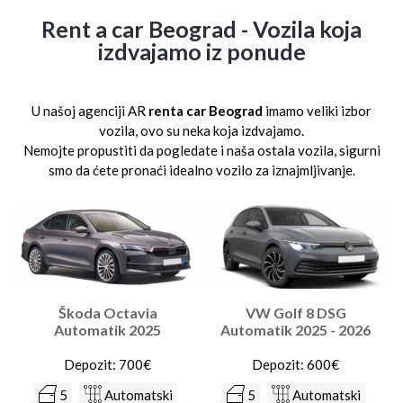
Rent a car Beograd - Vozila koja
izdvajamo iz ponude
U našoj agenciji AR
renta car Beograd
imamo veliki izbor
vozila, ovo su neka koja izdvajamo.
Nemojte propustiti da pogledate i naša ostala vozila, sigurni
smo da ćete pronaći idealno vozilo za iznajmljivanje.
Škoda Octavia
VW Golf 8 DSG
Automatik 2025
Automatik 2025 - 2026
Depozit: 700€
Depozit: 600€
5
Automatski
5
Automatski