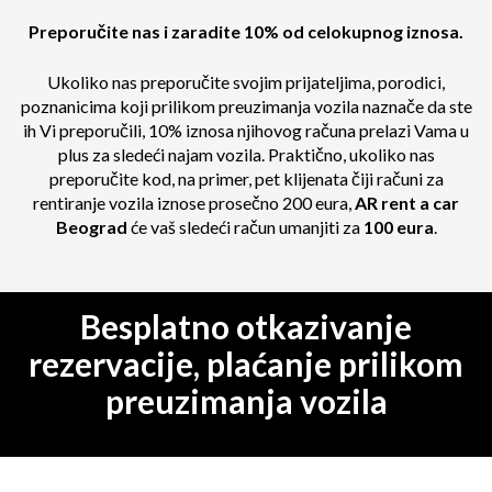
Preporučite nas i zaradite 10% od celokupnog iznosa.
Ukoliko nas preporučite svojim prijateljima, porodici,
poznanicima koji prilikom preuzimanja vozila naznače da ste
ih Vi preporučili, 10% iznosa njihovog računa prelazi Vama u
plus za sledeći najam vozila. Praktično, ukoliko nas
preporučite kod, na primer, pet klijenata čiji računi za
rentiranje vozila iznose prosečno 200 eura,
AR rent a car
Beograd
će vaš sledeći račun umanjiti za
100 eura
.
Besplatno otkazivanje
rezervacije, plaćanje prilikom
preuzimanja vozila