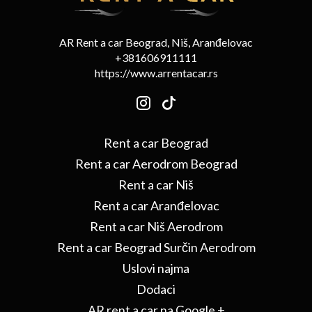
AR Rent a car Beograd, Niš, Aranđelovac
+381606911111
https://www.arrentacar.rs
Rent a car Beograd
Rent a car Aerodrom Beograd
Rent a car Niš
Rent a car Aranđelovac
Rent a car Niš Aerodrom
Rent a car Beograd Surčin Aerodrom
Uslovi najma
Dodaci
AR rent a car na Google +