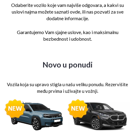
Odaberite vozilo koje vam najviše odgovara, a kakvi su
uslovi najma
možete saznati ovde, ili nas pozvati za sve
dodatne informacije.
Garantujemo Vam sjajne uslove, kao i maksimalnu
bezbednost i udobnost.
Novo u ponudi
Vozila koja su upravo stigla u našu veliku ponudu. Rezervišite
među prvima i uživajte u vožnji.