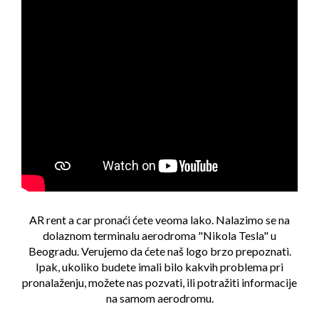
AR rent a car pronaći ćete veoma lako. Nalazimo se na
dolaznom terminalu aerodroma "Nikola Tesla" u
Beogradu. Verujemo da ćete naš logo brzo prepoznati.
Ipak, ukoliko budete imali bilo kakvih problema pri
pronalaženju, možete nas pozvati, ili potražiti informacije
na samom aerodromu.