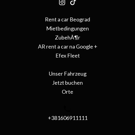
Rent a car Beograd
Mietbedingungen
ZubehÃ¶r
AR rent a car na Google +
Efex Fleet
Unser Fahrzeug
Jetzt buchen
Orte
+381606911111