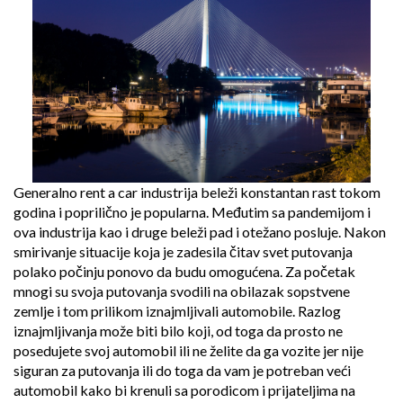
Generalno rent a car industrija beleži konstantan rast tokom
godina i poprilično je popularna. Međutim sa pandemijom i
ova industrija kao i druge beleži pad i otežano posluje. Nakon
smirivanje situacije koja je zadesila čitav svet putovanja
polako počinju ponovo da budu omogućena. Za početak
mnogi su svoja putovanja svodili na obilazak sopstvene
zemlje i tom prilikom iznajmljivali automobile. Razlog
iznajmljivanja može biti bilo koji, od toga da prosto ne
posedujete svoj automobil ili ne želite da ga vozite jer nije
siguran za putovanja ili do toga da vam je potreban veći
automobil kako bi krenuli sa porodicom i prijateljima na