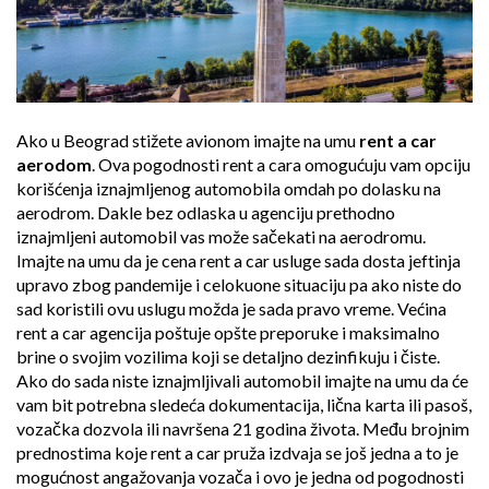
Ako u Beograd stižete avionom imajte na umu
rent a car
aerodom
. Ova pogodnosti rent a cara omogućuju vam opciju
korišćenja iznajmljenog automobila omdah po dolasku na
aerodrom. Dakle bez odlaska u agenciju prethodno
iznajmljeni automobil vas može sačekati na aerodromu.
Imajte na umu da je cena rent a car usluge sada dosta jeftinja
upravo zbog pandemije i celokuone situaciju pa ako niste do
sad koristili ovu uslugu možda je sada pravo vreme. Većina
rent a car agencija poštuje opšte preporuke i maksimalno
brine o svojim vozilima koji se detaljno dezinfikuju i čiste.
Ako do sada niste iznajmljivali automobil imajte na umu da će
vam bit potrebna sledeća dokumentacija, lična karta ili pasoš,
vozačka dozvola ili navršena 21 godina života. Među brojnim
prednostima koje rent a car pruža izdvaja se još jedna a to je
mogućnost angažovanja vozača i ovo je jedna od pogodnosti