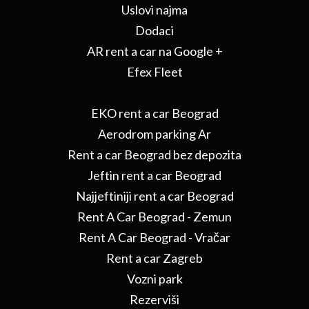
Uslovi najma
Dodaci
AR rent a car na Google +
Efex Fleet
EKO rent a car Beograd
Aerodrom parking Ar
Rent a car Beograd bez depozita
Jeftin rent a car Beograd
Najjeftiniji rent a car Beograd
Rent A Car Beograd - Zemun
Rent A Car Beograd - Vračar
Rent a car Zagreb
Vozni park
Rezerviši