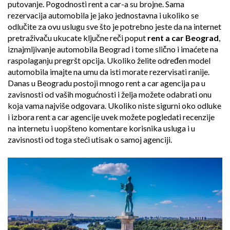
putovanje. Pogodnosti rent a car-a su brojne. Sama
rezervacija automobila je jako jednostavna i ukoliko se
odlučite za ovu uslugu sve što je potrebno jeste da na internet
pretraživaču ukucate ključne reči poput
rent a car Beograd
,
iznajmljivanje automobila Beograd i tome slično i imaćete na
raspolaganju pregršt opcija. Ukoliko želite određen model
automobila imajte na umu da isti morate rezervisati ranije.
Danas u Beogradu postoji mnogo rent a car agencija pa u
zavisnosti od vaših mogućnosti i želja možete odabrati onu
koja vama najviše odgovara. Ukoliko niste sigurni oko odluke
i izbora rent a car agencije uvek možete pogledati recenzije
na internetu i uopšteno komentare korisnika usluga i u
zavisnosti od toga steći utisak o samoj agenciji.