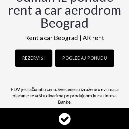
rent a car aerodrom
Beograd
Rent a car Beograd | AR rent
REZERVIŠI
POGLEDAJ PONUDU
PDV je uračunat u cenu. Sve cene su izražene u evrima, a
plaćanje se vrši u dinarima po prodajnom kursu Intesa
Banke.