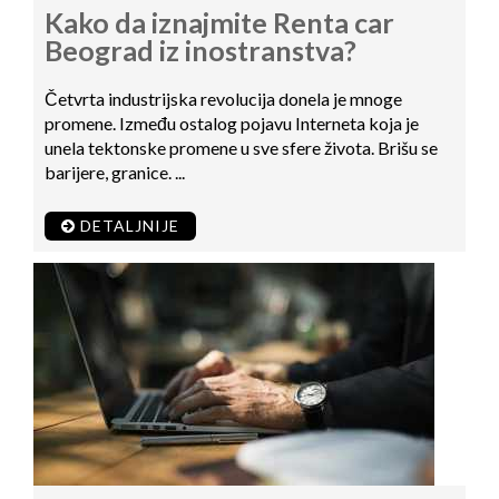
Kako da iznajmite Renta car
Beograd iz inostranstva?
Četvrta industrijska revolucija donela je mnoge
promene. Između ostalog pojavu Interneta koja je
unela tektonske promene u sve sfere života. Brišu se
barijere, granice. ...
DETALJNIJE