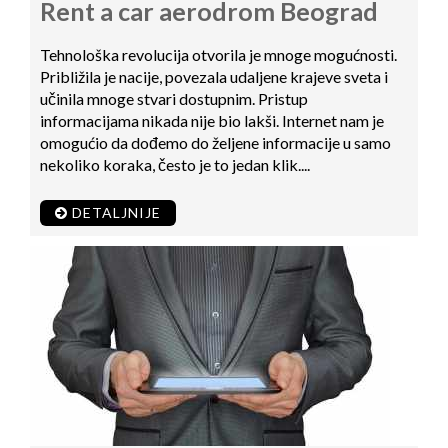
Rent a car aerodrom Beograd
Tehnološka revolucija otvorila je mnoge mogućnosti.
Približila je nacije, povezala udaljene krajeve sveta i
učinila mnoge stvari dostupnim. Pristup
informacijama nikada nije bio lakši. Internet nam je
omogućio da dođemo do željene informacije u samo
nekoliko koraka, često je to jedan klik....
DETALJNIJE