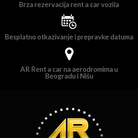
Brza rezervacija rent a car vozila
Besplatno otkazivanje i prepravke datuma
AR Rent a car na aerodromima u
Beogradu i Nišu