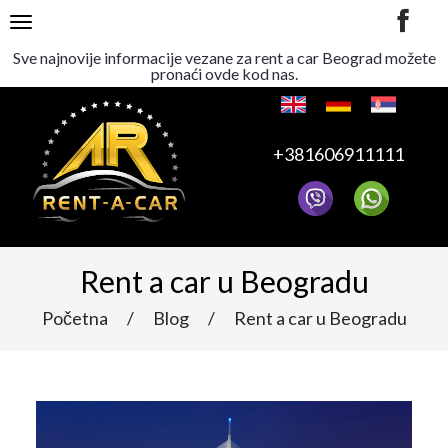
TOGGLE NAVIGATION
Sve najnovije informacije vezane za rent a car Beograd možete
pronaći ovde kod nas.
+381606911111
Rent a car u Beogradu
Početna
/
Blog
/
Rent a car u Beogradu