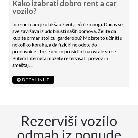
Kako izabrati dobro rent a car
vozilo?
Internet nam je olakšao život, reći će mnogi. Danas se
sve završava iz udobnusti naših domova. Želite da
kupite ormar, stolicu, garderobu? Možete to učiniti u
nekoliko koraka, a da fizički ne odete do
prodavnice. To se ubrzo proširilo i na ostale sfere.
Putem Interneta možete rezervisati prevoz ili
smeštaj. ...
DETALJNIJE
Rezerviši vozilo
odmah iz ponude