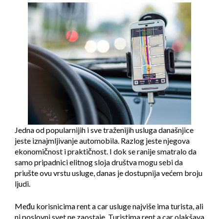
Jedna od popularnijih i sve traženijih usluga današnjice
jeste
iznajmljivanje automobila
. Razlog jeste njegova
ekonomičnost i praktičnost. I dok se ranije smatralo da
samo pripadnici elitnog sloja društva mogu sebi da
priušte ovu vrstu usluge, danas je dostupnija većem broju
ljudi.
Među korisnicima rent a car usluge najviše ima turista, ali
ni poslovni svet ne zaostaje. Turistima rent a car olakšava