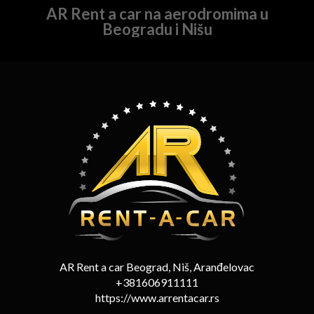
AR Rent a car na aerodromima u
Beogradu i Nišu
AR Rent a car Beograd, Niš, Aranđelovac
+381606911111
https://www.arrentacar.rs