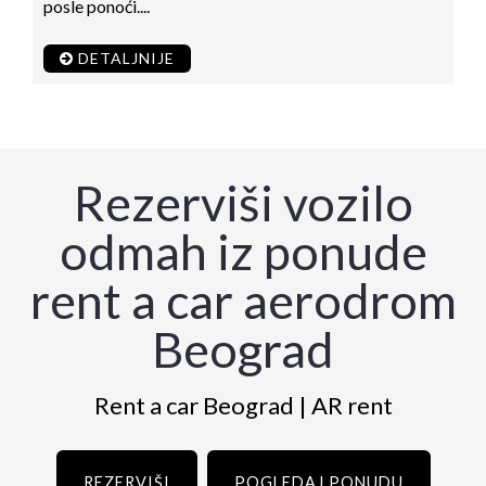
posle ponoći....
DETALJNIJE
Rezerviši vozilo
odmah iz ponude
rent a car aerodrom
Beograd
Rent a car Beograd | AR rent
REZERVIŠI
POGLEDAJ PONUDU