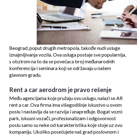
Beograd, poput drugih metropola, takođe nudi usluge
iznajmljivanja vozila. Ova usluga postaje sve popularnija,
s obzirom na to da se povećaca broj međunarodnih
konferencija i seminara koji se održavaju u našem
glavnom gradu.
Rent a car aerodrom je pravo rešenje
Među agencijama koje pružaju ovu uslugu, nalazi se AR
rent a car. Ova firma ima višegodišnje iskustvo u ovom
poslu i nastavlja da se razvija i unapređuje. Bogat vozni
park, iskusni vozači, profesionalizam i odgovornost
poslu samo su neke od karakteristika koje stoje uz ovu
kompaniju. Ukoliko posećujete naš grad poslovnom i