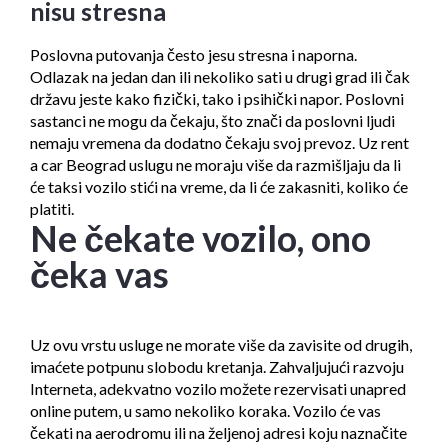
nisu stresna
Poslovna putovanja često jesu stresna i naporna.
Odlazak na jedan dan ili nekoliko sati u drugi grad ili čak
državu jeste kako fizički, tako i psihički napor. Poslovni
sastanci ne mogu da čekaju, što znači da poslovni ljudi
nemaju vremena da dodatno čekaju svoj prevoz. Uz rent
a car Beograd uslugu ne moraju više da razmišljaju da li
će taksi
vozilo
stići na vreme, da li će zakasniti, koliko će
platiti.
Ne čekate vozilo, ono
čeka vas
Uz ovu vrstu usluge ne morate više da zavisite od drugih,
imaćete potpunu slobodu kretanja. Zahvaljujući razvoju
Interneta, adekvatno vozilo možete rezervisati unapred
online putem, u samo nekoliko koraka. Vozilo će vas
čekati na aerodromu ili na željenoj adresi koju naznačite