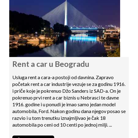
Rent a car u Beogradu
Usluga rent a cara-a postoji od davnina. Zapravo
početak rent a car industrije vezuje se za godinu 1916.
i priče koje je pokrenuo Džo Sanders iz SAD-a. On je
pokrenuo prvi rent a car biznis u Nebrasci te davne
1916. godine i u ponudi je imao samo jedan model
automobila, Ford. Nakon godinu dana njegov posao se
razvio i u tom trenutku iznajmljivao je čak 18
automobila po ceni od 10 centi po jednoj milji. ...