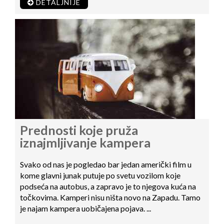
DETALJNIJE
Prednosti koje pruža
iznajmljivanje kampera
Svako od nas je pogledao bar jedan američki film u
kome glavni junak putuje po svetu vozilom koje
podseća na autobus, a zapravo je to njegova kuća na
točkovima. Kamperi nisu ništa novo na Zapadu. Tamo
je najam kampera uobičajena pojava. ...