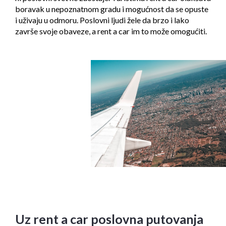
boravak u nepoznatnom gradu i mogućnost da se opuste
i uživaju u odmoru. Poslovni ljudi žele da brzo i lako
završe svoje obaveze, a rent a car im to može omogućiti.
Uz rent a car poslovna putovanja