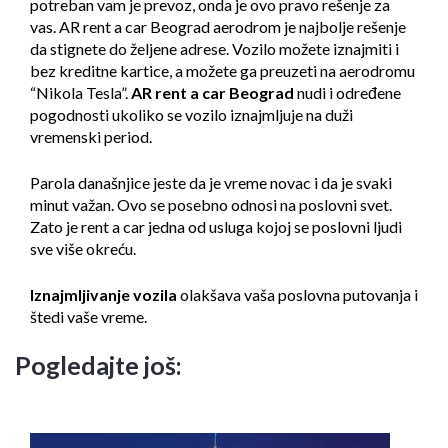
potreban vam je prevoz, onda je ovo pravo rešenje za
vas. AR
rent a car Beograd aerodrom
je najbolje rešenje
da stignete do željene adrese. Vozilo možete iznajmiti i
bez kreditne kartice, a možete ga preuzeti na aerodromu
“Nikola Tesla”.
AR rent a car Beograd
nudi i određene
pogodnosti ukoliko se vozilo iznajmljuje na duži
vremenski period.
Parola današnjice jeste da je vreme novac i da je svaki
minut važan. Ovo se posebno odnosi na poslovni svet.
Zato je rent a car jedna od usluga kojoj se poslovni ljudi
sve više okreću.
Iznajmljivanje vozila
olakšava vaša poslovna putovanja i
štedi vaše vreme.
Pogledajte još: