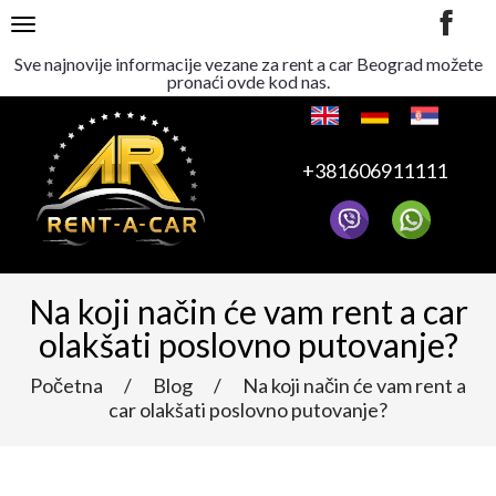
TOGGLE NAVIGATION
Sve najnovije informacije vezane za rent a car Beograd možete
pronaći ovde kod nas.
+381606911111
Na koji način će vam rent a car
olakšati poslovno putovanje?
Početna
/
Blog
/
Na koji način će vam rent a
car olakšati poslovno putovanje?