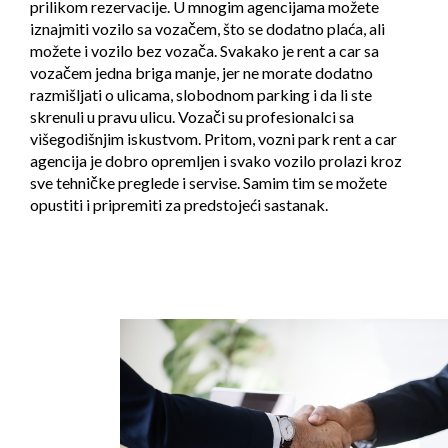
prilikom rezervacije. U mnogim agencijama možete
iznajmiti vozilo sa vozačem, što se dodatno plaća, ali
možete i vozilo bez vozača. Svakako je rent a car sa
vozačem jedna briga manje, jer ne morate dodatno
razmišljati o ulicama, slobodnom parking i da li ste
skrenuli u pravu ulicu. Vozači su profesionalci sa
višegodišnjim iskustvom. Pritom, vozni park rent a car
agencija je dobro opremljen i svako vozilo prolazi kroz
sve tehničke preglede i servise. Samim tim se možete
opustiti i pripremiti za predstojeći sastanak.