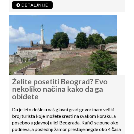
DETALJNIJE
Želite posetiti Beograd? Evo
nekoliko načina kako da ga
obiđete
Da je leto došlo u naš glavni grad govori nam veliki
broj turista koje možete sresti na svakom koraku, a
posebno u glavnoj ulici Beograda. Kafići se pune oko
podneva, a poslednji žamor prestaje negde oko 4 časa