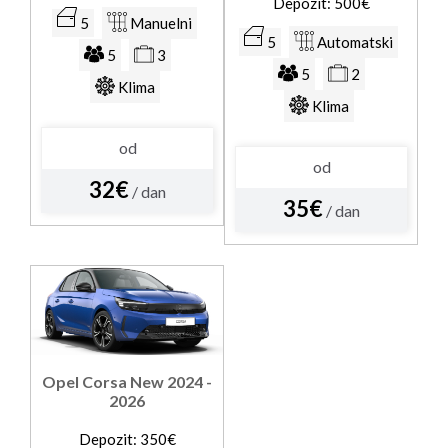
Depozit: 500€
5
Manuelni
5
Automatski
5
3
5
2
Klima
Klima
od
od
32€
/ dan
35€
/ dan
Opel Corsa New 2024 -
2026
Depozit: 350€