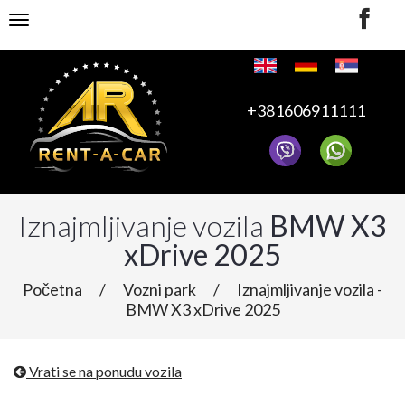
TOGGLE NAVIGATION
+381606911111
Iznajmljivanje vozila
BMW X3
xDrive 2025
Početna
/
Vozni park
/
Iznajmljivanje vozila -
BMW X3 xDrive 2025
Vrati se na ponudu vozila