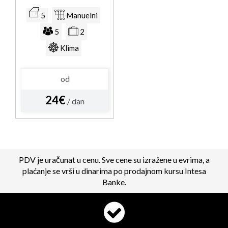
5
Manuelni
5
2
Klima
od
24€
/ dan
PDV je uračunat u cenu. Sve cene su izražene u evrima, a
plaćanje se vrši u dinarima po prodajnom kursu Intesa
Banke.