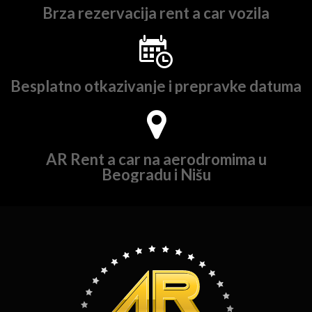
Brza rezervacija rent a car vozila
Besplatno otkazivanje i prepravke datuma
AR Rent a car na aerodromima u
Beogradu i Nišu