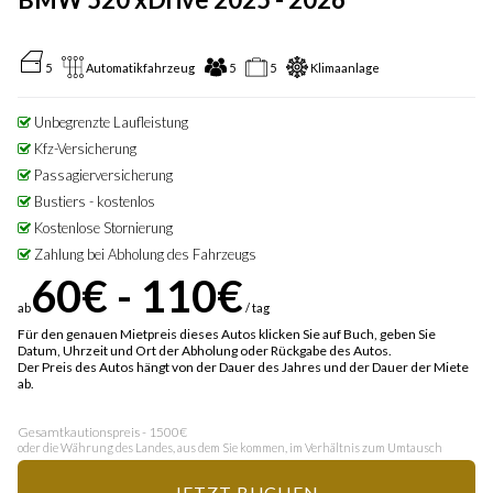
5
Automatikfahrzeug
5
5
Klimaanlage
Unbegrenzte Laufleistung
Kfz-Versicherung
Passagierversicherung
Bustiers - kostenlos
Kostenlose Stornierung
Zahlung bei Abholung des Fahrzeugs
60€ - 110€
ab
/ tag
Für den genauen Mietpreis dieses Autos klicken Sie auf Buch, geben Sie
Datum, Uhrzeit und Ort der Abholung oder Rückgabe des Autos.
Der Preis des Autos hängt von der Dauer des Jahres und der Dauer der Miete
ab.
Gesamtkautionspreis - 1500€
oder die Währung des Landes, aus dem Sie kommen, im Verhältnis zum Umtausch
JETZT BUCHEN