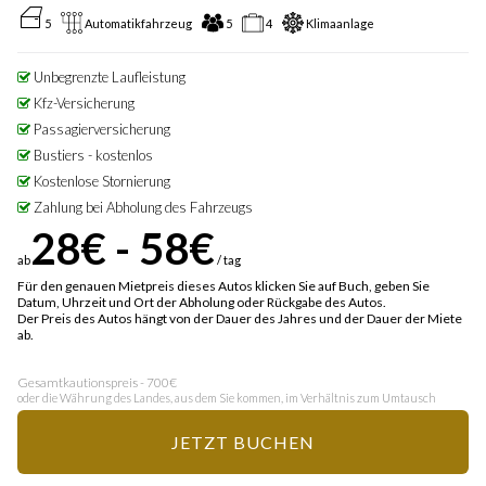
5
Automatikfahrzeug
5
4
Klimaanlage
Unbegrenzte Laufleistung
Kfz-Versicherung
Passagierversicherung
Bustiers - kostenlos
Kostenlose Stornierung
Zahlung bei Abholung des Fahrzeugs
28€ - 58€
ab
/ tag
Für den genauen Mietpreis dieses Autos klicken Sie auf Buch, geben Sie
Datum, Uhrzeit und Ort der Abholung oder Rückgabe des Autos.
Der Preis des Autos hängt von der Dauer des Jahres und der Dauer der Miete
ab.
Gesamtkautionspreis - 700€
oder die Währung des Landes, aus dem Sie kommen, im Verhältnis zum Umtausch
JETZT BUCHEN