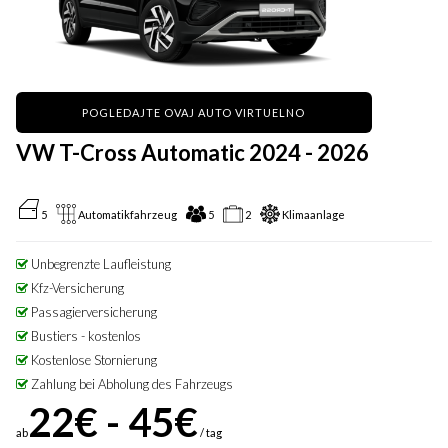
POGLEDAJTE OVAJ AUTO VIRTUELNO
VW T-Cross Automatic 2024 - 2026
5
Automatikfahrzeug
5
2
Klimaanlage
Unbegrenzte Laufleistung
Kfz-Versicherung
Passagierversicherung
Bustiers - kostenlos
Kostenlose Stornierung
Zahlung bei Abholung des Fahrzeugs
22€ - 45€
ab
/ tag