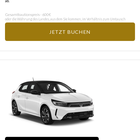
ab.
Gesamtkautionspreis - 600€
oder die Währung des Landes, aus dem Sie kommen, im Verhältnis zum Umtausch
JETZT BUCHEN