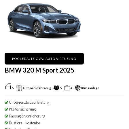
POGLEDAJTE OVAJ AUTO VIRTUELNO
BMW 320 M Sport 2025
5
Automatikfahrzeug
5
4
Klimaanlage
Unbegrenzte Laufleistung
Kfz-Versicherung
Passagierversicherung
Bustiers - kostenlos