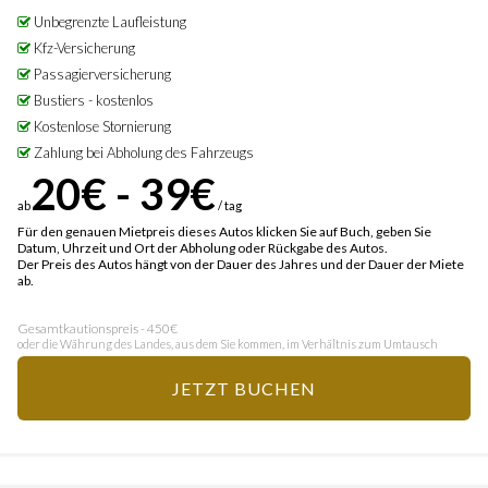
Unbegrenzte Laufleistung
Kfz-Versicherung
Passagierversicherung
Bustiers - kostenlos
Kostenlose Stornierung
Zahlung bei Abholung des Fahrzeugs
20€ - 39€
ab
/ tag
Für den genauen Mietpreis dieses Autos klicken Sie auf Buch, geben Sie
Datum, Uhrzeit und Ort der Abholung oder Rückgabe des Autos.
Der Preis des Autos hängt von der Dauer des Jahres und der Dauer der Miete
ab.
Gesamtkautionspreis - 450€
oder die Währung des Landes, aus dem Sie kommen, im Verhältnis zum Umtausch
JETZT BUCHEN