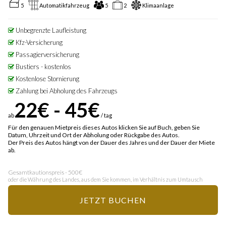
5
Automatikfahrzeug
5
2
Klimaanlage
Unbegrenzte Laufleistung
Kfz-Versicherung
Passagierversicherung
Bustiers - kostenlos
Kostenlose Stornierung
Zahlung bei Abholung des Fahrzeugs
22€ - 45€
ab
/ tag
Für den genauen Mietpreis dieses Autos klicken Sie auf Buch, geben Sie
Datum, Uhrzeit und Ort der Abholung oder Rückgabe des Autos.
Der Preis des Autos hängt von der Dauer des Jahres und der Dauer der Miete
ab.
Gesamtkautionspreis - 500€
oder die Währung des Landes, aus dem Sie kommen, im Verhältnis zum Umtausch
JETZT BUCHEN