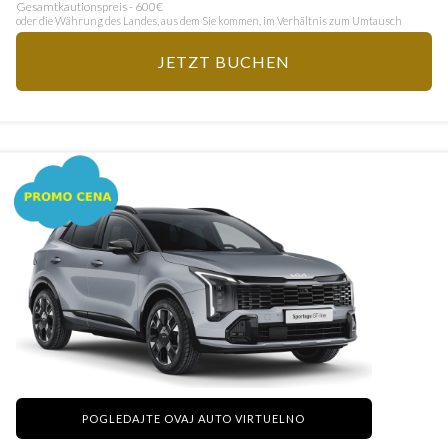
Gesamtkautionspreis - 600€
oder die Währung des Landes, aus dem Sie kommen, im Verhältnis zum Umtausch
JETZT BUCHEN
POGLEDAJTE OVAJ AUTO VIRTUELNO