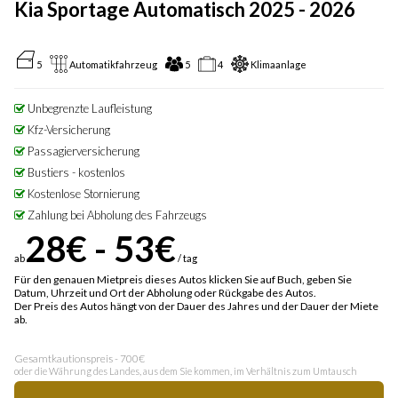
Kia Sportage Automatisch 2025 - 2026
5
Automatikfahrzeug
5
4
Klimaanlage
Unbegrenzte Laufleistung
Kfz-Versicherung
Passagierversicherung
Bustiers - kostenlos
Kostenlose Stornierung
Zahlung bei Abholung des Fahrzeugs
28€ - 53€
ab
/ tag
Für den genauen Mietpreis dieses Autos klicken Sie auf Buch, geben Sie
Datum, Uhrzeit und Ort der Abholung oder Rückgabe des Autos.
Der Preis des Autos hängt von der Dauer des Jahres und der Dauer der Miete
ab.
Gesamtkautionspreis - 700€
oder die Währung des Landes, aus dem Sie kommen, im Verhältnis zum Umtausch