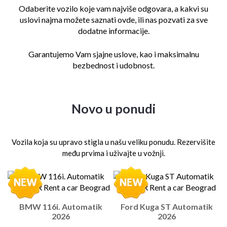
Odaberite vozilo koje vam najviše odgovara, a kakvi su
uslovi najma
možete saznati ovde, ili nas pozvati za sve
dodatne informacije.
Garantujemo Vam sjajne uslove, kao i maksimalnu
bezbednost i udobnost.
Novo u ponudi
Vozila koja su upravo stigla u našu veliku ponudu. Rezervišite
među prvima i uživajte u vožnji.
BMW 116i. Automatik
Ford Kuga ST Automatik
2026
2026