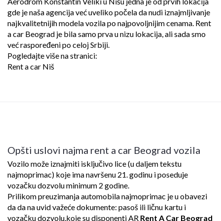
Aerodrom Konstantin Veliki u Nišu jedna je od prvih lokacija
gde je naša agencija već uveliko počela da nudi iznajmljivanje
najkvalitetnijih modela vozila po najpovoljnijim cenama. Rent
a car Beograd je bila samo prva u nizu lokacija, ali sada smo
već raspoređeni po celoj Srbiji.
Pogledajte više na stranici:
Rent a car Niš
Opšti uslovi najma rent a car Beograd vozila
Vozilo može iznajmiti isključivo lice (u daljem tekstu
najmoprimac) koje ima navršenu 21. godinu i poseduje
vozačku dozvolu minimum 2 godine.
Prilikom preuzimanja automobila najmoprimac je u obavezi
da da na uvid važeće dokumente: pasoš ili ličnu kartu i
vozačku dozvolu,koje su disponenti AR
Rent A Car Beograd