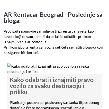
AR Rentacar Beograd - Poslednje sa
bloga:
Pročitajte najnovije zanimljivosti iz
renta car
sveta, kao i
savete koji će vam pomoći da se lakše odlučite prilikom
iznajmljivanja automobila
.
Prilikom izbora rent a car vozila setićete se naših blogova koji
će sigurno biti korisni.
Kako odabrati i iznajmiti pravo
vozilo za svaku destinaciju i
priliku
Planiranje putovanja, poslovnog sastanka ili posebnog
događaja često podrazumeva i razmišljanje o