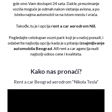
gde smo Vam dostupni 24 sata. Dakle, preuzimanje
vozila moguće je odmah nakon sletanja aviona, a po
isteku najma automobil se na istom mestu i vraća.
Takođe, tu je i opcija
rent a car aerodrom Niš.
Pogledajte celokupan
vozni park
koji je u našoj ponudi, i
odaberite najbolju opciju kada je u pitanju
iznajmljivanje
automobila Beograd
. AR rent a car agencija nudi
najbolji odnos cene i kvaliteta.
Kako nas pronaći?
Rent a car Beograd aerodrom "Nikola Tesla"