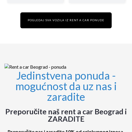
POGLEDAJ SVA VOZILA IZ RENT A CAR PONUDE
Jedinstvena ponuda -
mogućnost da uz nas i
zaradite
Preporučite naš rent a car Beograd i
ZARADITE
Preporučite nas i zaradite 10% od celokupnog iznosa.