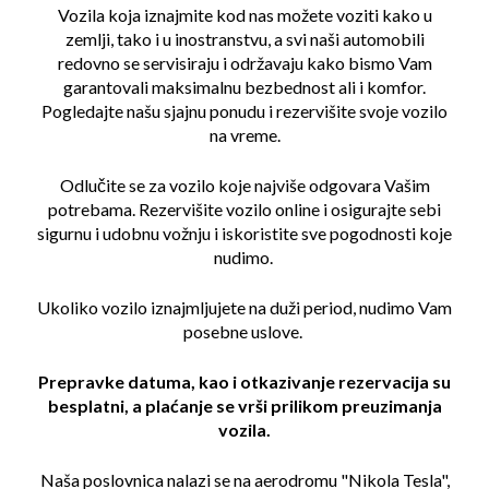
Vozila koja iznajmite kod nas možete voziti kako u
zemlji, tako i u inostranstvu, a svi naši automobili
redovno se servisiraju i održavaju kako bismo Vam
garantovali maksimalnu bezbednost ali i komfor.
Pogledajte našu sjajnu ponudu i rezervišite svoje vozilo
na vreme.
Odlučite se za vozilo koje najviše odgovara Vašim
potrebama. Rezervišite vozilo online i osigurajte sebi
sigurnu i udobnu vožnju i iskoristite sve pogodnosti koje
nudimo.
Ukoliko vozilo iznajmljujete na duži period, nudimo Vam
posebne uslove.
Prepravke datuma, kao i otkazivanje rezervacija su
besplatni, a plaćanje se vrši prilikom preuzimanja
vozila.
Naša poslovnica nalazi se na aerodromu "Nikola Tesla",