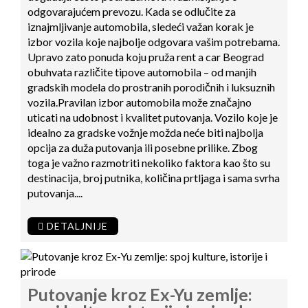
odgovarajućem prevozu. Kada se odlučite za
iznajmljivanje automobila, sledeći važan korak je
izbor vozila koje najbolje odgovara vašim potrebama.
Upravo zato ponuda koju pruža rent a car Beograd
obuhvata različite tipove automobila – od manjih
gradskih modela do prostranih porodičnih i luksuznih
vozila.Pravilan izbor automobila može značajno
uticati na udobnost i kvalitet putovanja. Vozilo koje je
idealno za gradske vožnje možda neće biti najbolja
opcija za duža putovanja ili posebne prilike. Zbog
toga je važno razmotriti nekoliko faktora kao što su
destinacija, broj putnika, količina prtljaga i sama svrha
putovanja....
DETALJNIJE
Putovanje kroz Ex-Yu zemlje: