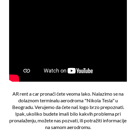
AR rent a car pronaći ćete veoma lako. Nalazimo se na
dolaznom terminalu aerodroma "Nikola Tesla" u
Beogradu. Verujemo da ćete naš logo brzo prepoznati.
Ipak, ukoliko budete imali bilo kakvih problema pri
pronalaženju, možete nas pozvati, ili potražiti informacije
na samom aerodromu.