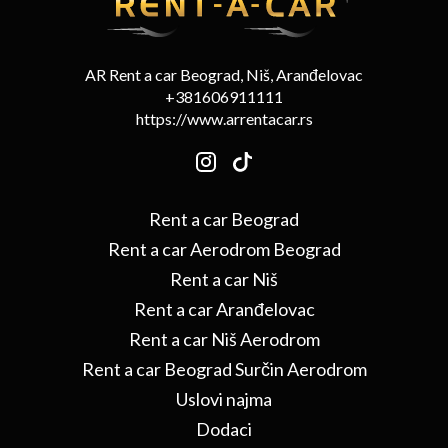
AR Rent a car Beograd, Niš, Aranđelovac
+381606911111
https://www.arrentacar.rs
Rent a car Beograd
Rent a car Aerodrom Beograd
Rent a car Niš
Rent a car Aranđelovac
Rent a car Niš Aerodrom
Rent a car Beograd Surčin Aerodrom
Uslovi najma
Dodaci