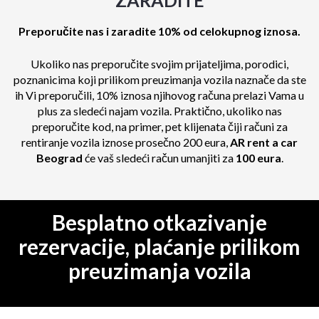
Preporučite nas i zaradite 10% od celokupnog iznosa.
Ukoliko nas preporučite svojim prijateljima, porodici,
poznanicima koji prilikom preuzimanja vozila naznače da ste
ih Vi preporučili, 10% iznosa njihovog računa prelazi Vama u
plus za sledeći najam vozila. Praktično, ukoliko nas
preporučite kod, na primer, pet klijenata čiji računi za
rentiranje vozila iznose prosečno 200 eura,
AR rent a car
Beograd
će vaš sledeći račun umanjiti za
100 eura
.
Besplatno otkazivanje
rezervacije, plaćanje prilikom
preuzimanja vozila