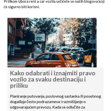
Prilikom izbora rent a car vozila setićete se naših blogova koji
će sigurno biti korisni.
Kako odabrati i iznajmiti pravo
vozilo za svaku destinaciju i
priliku
Planiranje putovanja, poslovnog sastanka ili posebnog
događaja često podrazumeva i razmišljanje o
odgovarajućem prevozu. Kada se odlučite za