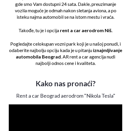
gde smo Vam dostupni 24 sata. Dakle, preuzimanje
vozila moguće je odmah nakon sletanja aviona, a po
isteku najma automobil se na istom mestu i vraća.
Takođe, tu je i opcija
rent a car aerodrom Niš.
Pogledajte celokupan
vozni park
koji je u našoj ponudi, i
odaberite najbolju opciju kada je u pitanju
iznajmljivanje
automobila Beograd
. AR rent a car agencija nudi
najbolji odnos cene i kvaliteta.
Kako nas pronaći?
Rent a car Beograd aerodrom "Nikola Tesla"