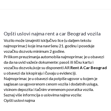
Opšti uslovi najma rent a car Beograd vozila
Vozilo može iznajmiti isključivo lice (u daljem tekstu
najmoprimac) koje ima navršenu 21. godinu i poseduje
vozačku dozvolu minimum 2 godine.
Prilikom preuzimanja automobila najmoprimac je u obavezi
da da na uvid važeće dokumente: pasoš ili ličnu kartu i
vozačku dozvolu,koje su disponenti AR
Rent A Car Beograd
u obavezi da iskopiraju i čuvaju u evidenciji.
Najmoprimac je u obavezi da potpiše ugovor u kojem je
saglasan sa ugovorenom cenom vozila i dodatnih usluga,
visinom depozita i tačnim vremenom povratka vozila.
Saznaj više informcija o uslovima najma vozila:
Opšti uslovi najma