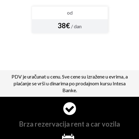
od
38€
/ dan
PDV je uračunat u cenu. Sve cene su izražene u evrima, a
plaćanje se vrši u dinarima po prodajnom kursu Intesa
Banke.
Brza rezervacija rent a car vozila