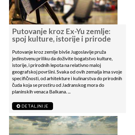
Putovanje kroz Ex-Yu zemlje:
spoj kulture, istorije i prirode
Putovanje kroz zemlje bivše Jugoslavije pruža
jedinstvenu priliku da doživite bogatstvo kulture,
istorije, i prirodnih lepota na relativno maloj
geografskoj površini. Svaka od ovih zemalja ima svoje
specifičnosti, od arhitekture i kulinarstva do prirodnih
čuda koja se prostiru od Jadranskog mora do
planinskih venaca Balkana. ...
DETALJNIJE