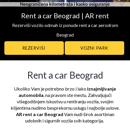
Rent a car Beograd | AR rent
Rezerviši vozilo odmah iz ponude rent a car aerodrom
Beograd
VOZNI PARK
Rent a car Beograd
Ukoliko Vam je potrebno brzo i lako
iznajmljivanje
automobila
, na pravom ste mestu. Zahvaljujući
višegodišnjem iskustvu u rentiranju vozila, svojim
klijentima nudimo besprekornu uslugu i najbolje uslove.
AR rent a car Beograd
Vam nudi širok asortiman
udobnih i sigurnih vozila svih kategorija.