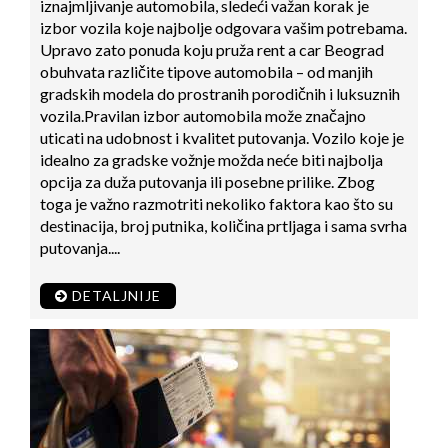
iznajmljivanje automobila, sledeći važan korak je
izbor vozila koje najbolje odgovara vašim potrebama.
Upravo zato ponuda koju pruža rent a car Beograd
obuhvata različite tipove automobila – od manjih
gradskih modela do prostranih porodičnih i luksuznih
vozila.Pravilan izbor automobila može značajno
uticati na udobnost i kvalitet putovanja. Vozilo koje je
idealno za gradske vožnje možda neće biti najbolja
opcija za duža putovanja ili posebne prilike. Zbog
toga je važno razmotriti nekoliko faktora kao što su
destinacija, broj putnika, količina prtljaga i sama svrha
putovanja....
DETALJNIJE