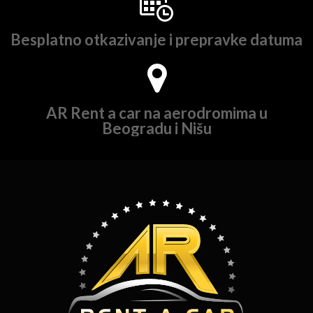
Besplatno otkazivanje i prepravke datuma
AR Rent a car na aerodromima u
Beogradu i Nišu