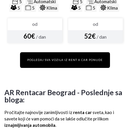
5
Automatski
5
Automatski
5
5
Klima
5
5
Klima
od
od
60€
52€
/ dan
/ dan
POGLEDAJ SVA VOZILA IZ RENT A CAR PONUDE
AR Rentacar Beograd - Poslednje sa
bloga:
Pročitajte najnovije zanimljivosti iz
renta car
sveta, kao i
savete koji će vam pomoći da se lakše odlučite prilikom
iznajmljivanja automobila
.