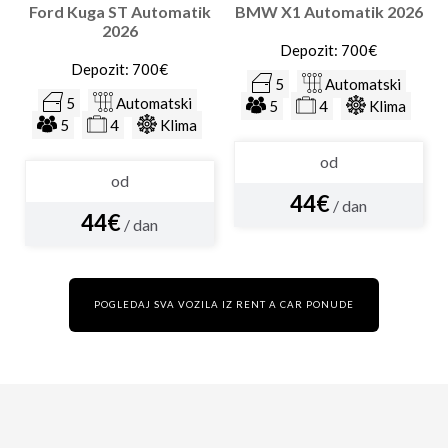
Ford Kuga ST Automatik
BMW X1 Automatik 2026
2026
Depozit: 700€
Depozit: 700€
5
Automatski
5
Automatski
5
4
Klima
5
4
Klima
od
od
44€
/ dan
44€
/ dan
POGLEDAJ SVA VOZILA IZ RENT A CAR PONUDE