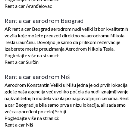
Rent a car Aranđelovac
Rent a car aerodrom Beograd
AR rent a car Beograd aerodrom nudi veliki izbor kvalitetnih
vozila koje možete preuzeti direktno na aerodromu Nikola
Tesla u Surčinu. Dovoljno je samo da prilikom rezervacije
izaberete mesto preuzimanja Aerodrom Nikola Tesla.
Pogledajte više na stranici:
Rent a car Surčin
Rent a car aerodrom Niš
Aerodrom Konstantin Veliki u Nišu jedna je od prvih lokacija
gde je naša agencija već uveliko počela da nudi iznajmljivanje
najkvalitetnijih modela vozila po najpovoljnijim cenama. Rent
a car Beograd je bila samo prva u nizu lokacija, ali sada smo
već raspoređeni po celoj Srbiji.
Pogledajte više na stranici:
Rent a car Niš