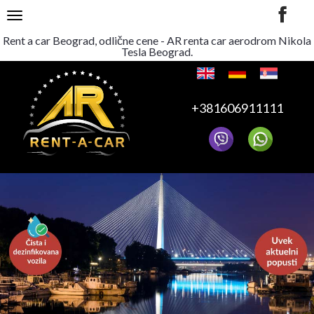
TOGGLE NAVIGATION
Rent a car Beograd, odlične cene - AR renta car aerodrom Nikola
Tesla Beograd.
+381606911111