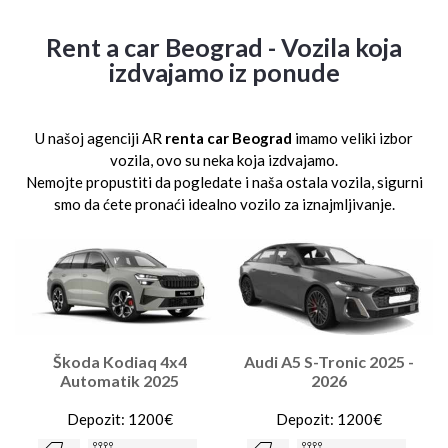
Rent a car Beograd - Vozila koja
izdvajamo iz ponude
U našoj agenciji AR
renta car Beograd
imamo veliki izbor
vozila, ovo su neka koja izdvajamo.
Nemojte propustiti da pogledate i naša ostala vozila, sigurni
smo da ćete pronaći idealno vozilo za iznajmljivanje.
Škoda Kodiaq 4x4
Audi A5 S-Tronic 2025 -
Automatik 2025
2026
Depozit: 1200€
Depozit: 1200€