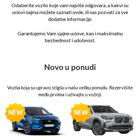
Odaberite vozilo koje vam najviše odgovara, a kakvi su
uslovi najma
možete saznati ovde, ili nas pozvati za sve
dodatne informacije.
Garantujemo Vam sjajne uslove, kao i maksimalnu
bezbednost i udobnost.
Novo u ponudi
Vozila koja su upravo stigla u našu veliku ponudu. Rezervišite
među prvima i uživajte u vožnji.