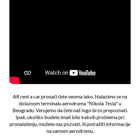
AR rent a car pronaći ćete veoma lako. Nalazimo se na
dolaznom terminalu aerodroma "Nikola Tesla" u
Beogradu. Verujemo da ćete naš logo brzo prepoznati.
Ipak, ukoliko budete imali bilo kakvih problema pri
pronalaženju, možete nas pozvati, ili potražiti informacije
na samom aerodromu.