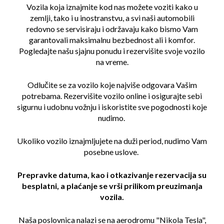
Vozila koja iznajmite kod nas možete voziti kako u
zemlji, tako i u inostranstvu, a svi naši automobili
redovno se servisiraju i održavaju kako bismo Vam
garantovali maksimalnu bezbednost ali i komfor.
Pogledajte našu sjajnu ponudu i rezervišite svoje vozilo
na vreme.
Odlučite se za vozilo koje najviše odgovara Vašim
potrebama. Rezervišite vozilo online i osigurajte sebi
sigurnu i udobnu vožnju i iskoristite sve pogodnosti koje
nudimo.
Ukoliko vozilo iznajmljujete na duži period, nudimo Vam
posebne uslove.
Prepravke datuma, kao i otkazivanje rezervacija su
besplatni, a plaćanje se vrši prilikom preuzimanja
vozila.
Naša poslovnica nalazi se na aerodromu "Nikola Tesla",