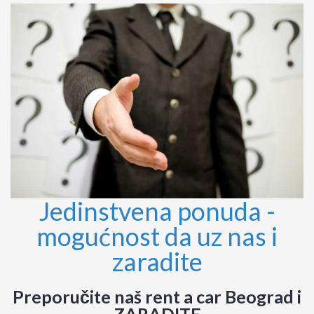
Jedinstvena ponuda -
mogućnost da uz nas i
zaradite
Preporučite naš rent a car Beograd i
ZARADITE